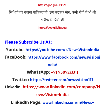
https://goo.gl/a5PGZ1
सिंधियों को बताया पाकिस्तानी
छग सरकार मौन
कभी मोदी ने भी थी
,
,
तारीफ सिंधियो की
https://goo.gl/kRuvqg
Please Subscribe Us At:
Youtube:
https://youtube.com/c/NewsVisionIndia
FaceBook:
https://www.facebook.com/newsvisioni
ndia/
WhatsApp:
+91 9589333311
Twitter:
https://twitter.com/newsvision111
https://www.linkedin.com/company/N
LinkedIn:
ews-Vision-India
LinkedIn Page:
www.linkedin.com/in/News-