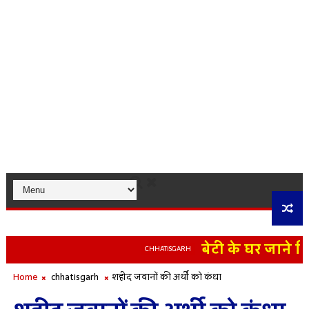
बेटी के घर जाने निक
CHHATISGARH
े लिए लाए जा रहे हिमालयन भालू की रास्ते में मौत
Home
chhatisgarh
शहीद जवानों की अर्थी को कंधा