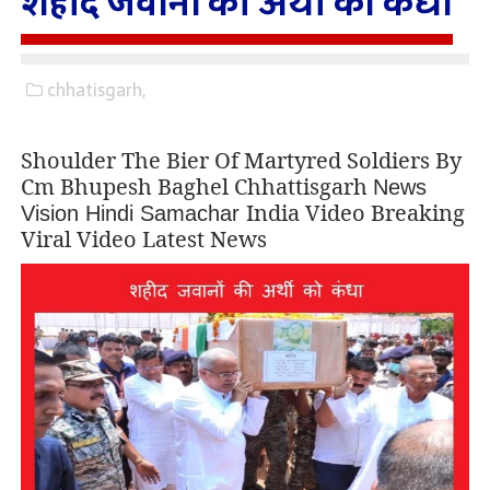
शहीद जवानों की अर्थी को कंधा
chhatisgarh,
Shoulder The Bier Of Martyred Soldiers By
Cm Bhupesh Baghel Chhattisgarh
News
India Video Breaking
Vision
Hindi Samachar
Viral
Video Latest News