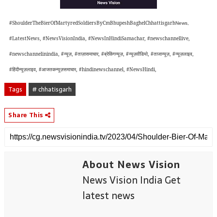
#
ShoulderTheBierOfMartyredSoldiersByCmBhupeshBaghelChhattisgarh
News
,
#LatestNews, #NewsVisionIndia, #NewsInHindiSamachar, #newschannellive,
#newschannelinindia, #
न्यूज़
,
#ताज़ासमाचार,
#
ब्रेकिंगन्यूज़
, #
न्यूज़वीडियो
, #
ताजान्यूज़
, #
न्यूज़लाइव
,
#
हिंदीन्यूज़लाइव
, #
आजतकन्यूज़समाचार
,
#hindinewschannel, #NewsHindi,
Tags
# chhatisgarh
Share This
About News Vision
News Vision India Get
latest news