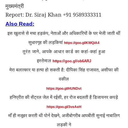
मुख्यमंत्री
Report:
Dr. Siraj Khan +91 9589333311
Also Read:
इस खुलासे से मचा हड़कंप
नेताओं और अधिकारियों के घर भेजी जाती थीं
,
सुधारगृह की लड़कियां
https://goo.gl/KWQiA4
तुरंत जाने
आपके आधार कार्ड का कहां-कहां हुआ
,
इस्तेमाल
https://goo.gl/ob6ARJ
मेरा बलात्कार या हत्या हो सकती है: दीपिका सिंह राजावत
असीफा की
,
वकील
https://goo.gl/HUNDvt
हनिप्रीत की सेंट्रल जेल में रईसी
हर रोज बदलती है डिजायनर कपड़े
,
https://goo.gl/3veAeH
माँ ही मजूबर करती थी पोर्न देखने
अजीबोगरीब आपबीती सुनाई नाबालिग
,
लड़की ने