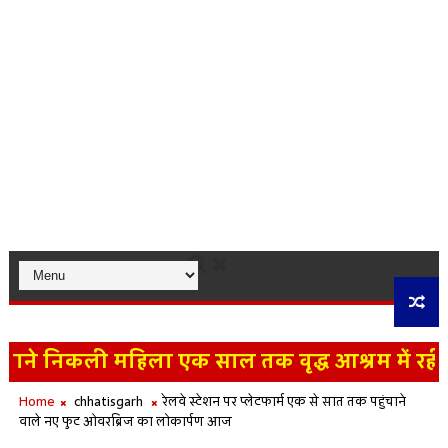
ाने निकली महिला एक साल तक वृद्ध आश्रम में रही, प
सफारी के लिए लाए जा रहे हिमालयन भालू की रास्ते 
Home
chhatisgarh
रेलवे स्‍टेशन पर प्‍लेटफार्म एक से सात तक पहुंचाने
वाले नए फुट ओवरब्रिज का लोकार्पण आज