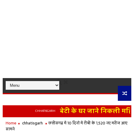
बेटी के घर जाने निकली महिला एक
CHHATISGARH
ा रहे हिमालयन भालू की रास्ते में मौत
Home
chhatisgarh
छत्तीसगढ़ में 10 दिनों में टीबी के 1,520 नए मरीज आए
सामने