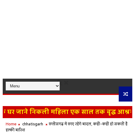
 घर जाने निकली महिला एक साल तक वृद्ध आश्रम में र
जंगल सफारी के लिए लाए जा रहे हिमालयन भालू की रा
Home
chhatisgarh
छत्तीसगढ़ में छाए रहेंगे बादल, कहीं-कहीं हो सकती है
हल्की बारिश