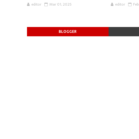
editor
Mar 01, 2025
editor
Feb
BLOGGER